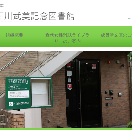
立）
〒
組織概要
近代女性雑誌ライブラ
成簣堂文庫のご
リーのご案内